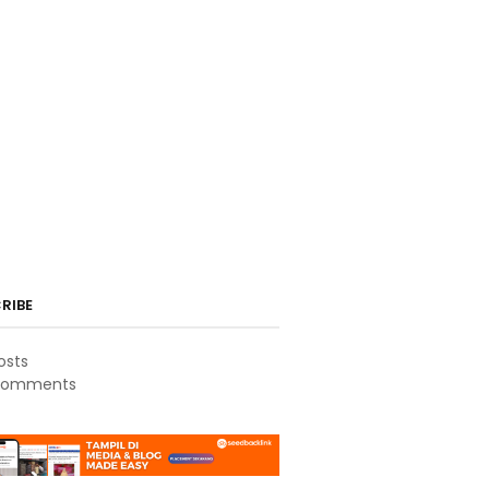
RIBE
osts
omments