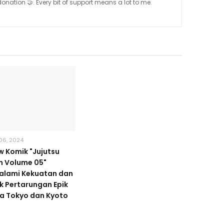
nation 🤝. Every bit of support means a lot to me.
06, 2024
w Komik "Jujutsu
n Volume 05"
alami Kekuatan dan
ik Pertarungan Epik
a Tokyo dan Kyoto