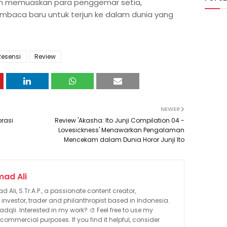
akan memuaskan para penggemar setia,
mbaca baru untuk terjun ke dalam dunia yang
Resensi
Review
NEWER
orasi
Review 'Akasha: Ito Junji Compilation 04 -
Lovesickness' Menawarkan Pengalaman
Mencekam dalam Dunia Horor Junji Ito
ad Ali
 Ali, S.Tr.A.P., a passionate content creator,
 investor, trader and philanthropist based in Indonesia.
li. Interested in my work? 🎨 Feel free to use my
or commercial purposes. If you find it helpful, consider