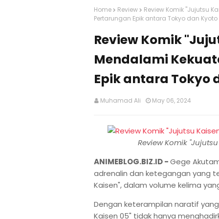
Home
Review
Review Komik "Jujutsu K
Pertarungan Epik antara Tokyo dan Kyoto
Review Komik "Juju
Mendalami Kekuata
Epik antara Tokyo 
Muhamad Ali
May 06, 2024
Review Komik "Jujutsu
ANIMEBLOG.BIZ.ID -
Gege Akutam
adrenalin dan ketegangan yang te
Kaisen", dalam volume kelima yang 
Dengan keterampilan naratif yang 
Kaisen 05" tidak hanya menghadir