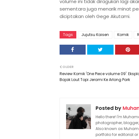
volume ini tidak diragukan lagi 
sementara juga menarik minat pe
diciptakan oleh Gege Akutami.
Tags
Jujutsu Kaisen
Komik
OLDER
Review Komik 'One Piece volume 09': Ekspl
Bajak Laut Topi Jerami Ke Arlong Park
Posted by
Muham
Hello there! I'm Muhamad
photographer, blogger,
Also known as Muhamadq
portfolio for editorial 