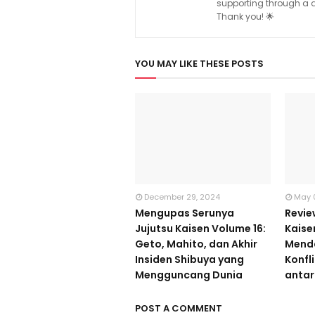
supporting through a do
Thank you! 🌟
YOU MAY LIKE THESE POSTS
December 29, 2024
May 
Mengupas Serunya
Revie
Jujutsu Kaisen Volume 16:
Kaise
Geto, Mahito, dan Akhir
Mend
Insiden Shibuya yang
Konfl
Mengguncang Dunia
antar
POST A COMMENT