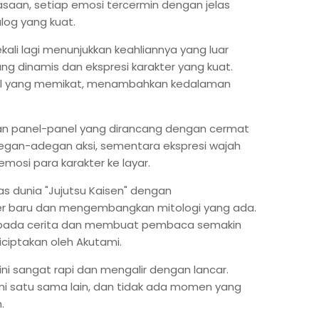
saan, setiap emosi tercermin dengan jelas
alog yang kuat.
ekali lagi menunjukkan keahliannya yang luar
ng dinamis dan ekspresi karakter yang kuat.
tail yang memikat, menambahkan kedalaman
an panel-panel yang dirancang dengan cermat
an-adegan aksi, sementara ekspresi wajah
si para karakter ke layar.
as dunia "Jujutsu Kaisen" dengan
er baru dan mengembangkan mitologi yang ada.
 pada cerita dan membuat pembaca semakin
ciptakan oleh Akutami.
 ini sangat rapi dan mengalir dengan lancar.
mi satu sama lain, dan tidak ada momen yang
n.