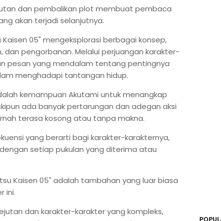
kejutan dan pembalikan plot membuat pembaca
ang akan terjadi selanjutnya.
u Kaisen 05" mengeksplorasi berbagai konsep,
 dan pengorbanan. Melalui perjuangan karakter-
kan pesan yang mendalam tentang pentingnya
alam menghadapi tantangan hidup.
 adalah kemampuan Akutami untuk menangkap
skipun ada banyak pertarungan dan adegan aksi
pernah terasa kosong atau tanpa makna.
kuensi yang berarti bagi karakter-karakternya,
engan setiap pukulan yang diterima atau
utsu Kaisen 05" adalah tambahan yang luar biasa
 ini.
jutan dan karakter-karakter yang kompleks,
POPUL