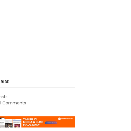
RIBE
osts
ll Comments