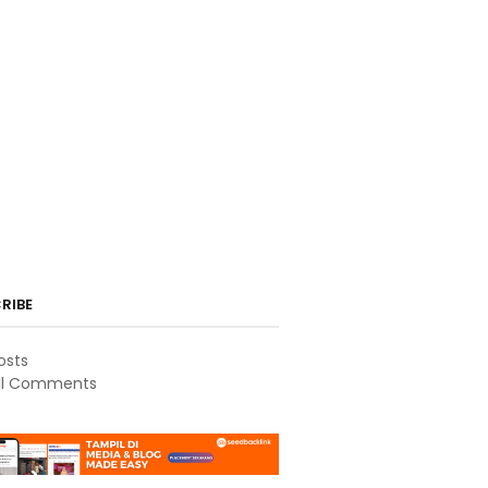
RIBE
osts
ll Comments