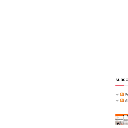
SUBSC
P
A