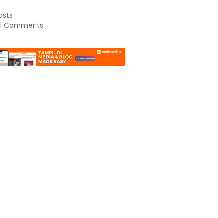
osts
ll Comments