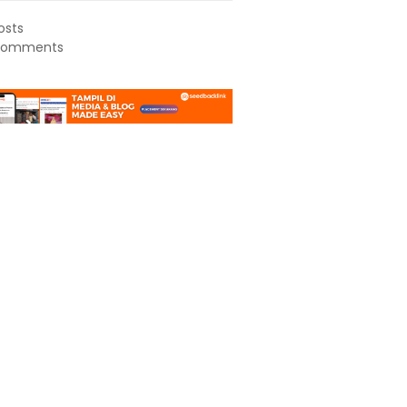
osts
omments