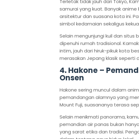
Terletak tidak jauh dari Tokyo, K
samurai yang kuat. Banyak anime b
arsitektur dan suasana kota ini. 
simbol kedamaian sekaligus kekua
Selain mengunjungi kuil dan situs 
dipenuhi rumah tradisional. Ka
intim, jauh dari hiruk-pikuk kota 
merasakan Jepang klasik seperti d
4. Hakone – Pemand
Onsen
Hakone sering muncul dalam anime 
pemandangan alamnya yang menen
Mount Fuji, suasananya terasa se
Selain menikmati panorama, kamu
pemandian air panas bukan hanya 
yang sarat etika dan tradisi. Pe