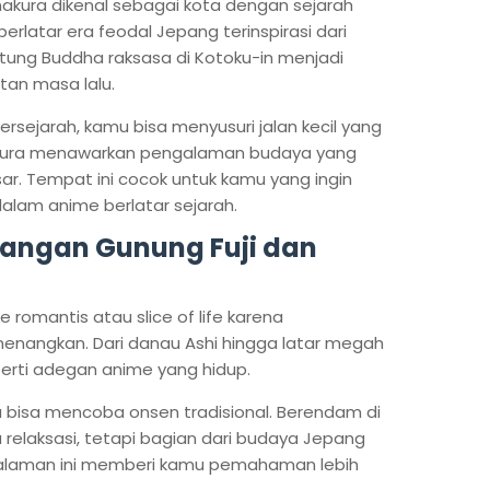
amakura dikenal sebagai kota dengan sejarah
erlatar era feodal Jepang terinspirasi dari
Patung Buddha raksasa di Kotoku-in menjadi
tan masa lalu.
bersejarah, kamu bisa menyusuri jalan kecil yang
makura menawarkan pengalaman budaya yang
besar. Tempat ini cocok untuk kamu yang ingin
alam anime berlatar sejarah.
angan Gunung Fuji dan
romantis atau slice of life karena
angkan. Dari danau Ashi hingga latar megah
perti adegan anime yang hidup.
 bisa mencoba onsen tradisional. Berendam di
relaksasi, tetapi bagian dari budaya Jepang
ngalaman ini memberi kamu pemahaman lebih