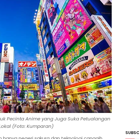
tuk Pecinta Anime yang Juga Suka Petualangan
Lokal (Foto: Kumparan)
SUBSC
 hanya negeri sakura dan teknologi canggih.