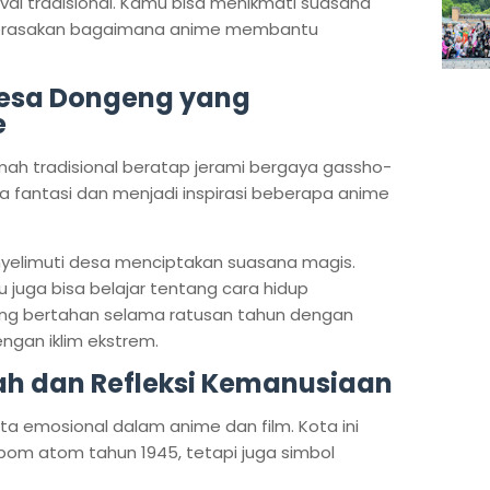
val tradisional. Kamu bisa menikmati suasana
 merasakan bagaimana anime membantu
Desa Dongeng yang
e
ah tradisional beratap jerami bergaya gassho-
unia fantasi dan menjadi inspirasi beberapa anime
nyelimuti desa menciptakan suasana magis.
 juga bisa belajar tentang cara hidup
g bertahan selama ratusan tahun dengan
engan iklim ekstrem.
rah dan Refleksi Kemanusiaan
ita emosional dalam anime dan film. Kota ini
bom atom tahun 1945, tetapi juga simbol