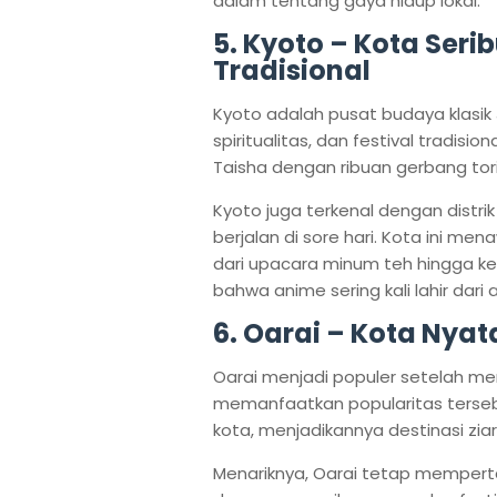
dalam tentang gaya hidup lokal.
5. Kyoto – Kota Seri
Tradisional
Kyoto adalah pusat budaya klasik
spiritualitas, dan festival tradision
Taisha dengan ribuan gerbang torii
Kyoto juga terkenal dengan distr
berjalan di sore hari. Kota ini 
dari upacara minum teh hingga ke
bahwa anime sering kali lahir dar
6. Oarai – Kota Nyat
Oarai menjadi populer setelah menj
memanfaatkan popularitas tersebu
kota, menjadikannya destinasi zi
Menariknya, Oarai tetap mempertah