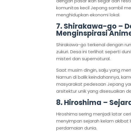
dengan pasar ikan segar dan festi
komunitas kecil Jepang sambil
menghidupkan ekonomi lokal.
7. Shirakawa-go – 
Menginspirasi Anim
Shirakawa-go terkenal dengan rum
zukuri. Desa ini terlihat seperti d
misteri dan supernatural.
Saat musim dingin, salju yang me
Namun di balik keindahannya, kamu
masyarakat pedesaan Jepang yan
arsitektur unik yang disesuaikan d
8. Hiroshima – Seja
Hiroshima sering menjadi latar cer
menyimpan sejarah kelam akibat 
perdamaian dunia.