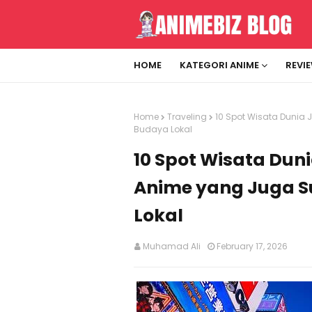
HOME
KATEGORI ANIME
REVI
Home
Traveling
10 Spot Wisata Dunia
Budaya Lokal
10 Spot Wisata Dun
Anime yang Juga 
Lokal
Muhamad Ali
February 17, 2026