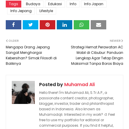
Tags
Budaya
Edukasi
Info
Info Japan
Info Jepang
Lifestyle
OLDER
NEWER
Mengapa Orang Jepang
Strategi Hemat Perawatan AC
Sangat Menghargai
Mobil di Cibubur: Panduan
Kebersihan? Simak Filosofi di
Lengkap Agar Tetap Dingin
Baliknya
Maksimal Tanpa Boros Biaya
Posted by
Muhamad Ali
Hello there! I'm Muhamad Ali, S.Tr.A.P., a
passionate content creator, photographer,
blogger, investor, trader and philanthropist
based in Indonesia. Also known as
Muhamadqli. Interested in my work? 🎨 Feel
free to use my portfolio for editorial or
commercial purposes. If you find it helpful,