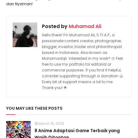
dan Nyaman!
Posted by
Muhamad Ali
Hello there! I'm Muhamad Ali, S.Tr.A.P., a
passionate content creator, photographer,
blogger, investor, trader and philanthropist
based in Indonesia. Also known as
Muhamadqli. Interested in my work? 🎨 Feel
free to use my portfolio for editorial or
commercial purposes. If you find it helpful,
consider supporting through a donation 🤝.
Every bit of support means a lot to me.
Thank you! 🌟
YOU MAY LIKE THESE POSTS
March 15, 2025
8 Anime Adaptasi Game Terbaik yang
Wajib Ditonton