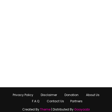
Privacy Policy
Disclaimer
Donation
About Us
F.A.Q
Contact Us
Partners
Created By
Theme
| Distributed By
Gooyaabi