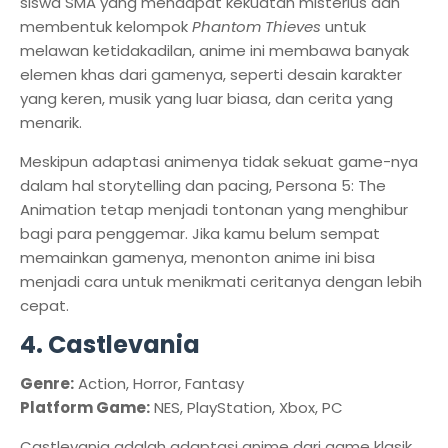
siswa SMA yang mendapat kekuatan misterius dan
membentuk kelompok
Phantom Thieves
untuk
melawan ketidakadilan, anime ini membawa banyak
elemen khas dari gamenya, seperti desain karakter
yang keren, musik yang luar biasa, dan cerita yang
menarik.
Meskipun adaptasi animenya tidak sekuat game-nya
dalam hal storytelling dan pacing, Persona 5: The
Animation tetap menjadi tontonan yang menghibur
bagi para penggemar. Jika kamu belum sempat
memainkan gamenya, menonton anime ini bisa
menjadi cara untuk menikmati ceritanya dengan lebih
cepat.
4. Castlevania
Genre:
Action, Horror, Fantasy
Platform Game:
NES, PlayStation, Xbox, PC
Castlevania adalah adaptasi anime dari game klasik