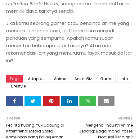
Unlimited Blade Works
, setiap anime dalam daftar ini
memiliki daya tariknya sendiri.
Jika kamu seorang gamer atau pencinta anime yang
mencari tontonan baru, daftar ini bisa menjadi
panduan yang sempurna. Apakah kamu sudah
menonton beberapa di antaranya? Atau ada
rekomendasi lain yang menurutmu layak masuk daftar
ini?
Tags
Adaptasi
Anime
AnimeBiz
Game
Info
Lifestyle
OLDER
NEWER
Pecinta Kucing, Yuk Gabung di
Mengenal Industri Anime
Kittenfriend! Media Sosial
Jepang: Bagaimana Proses
Komunitas yang Paling Aman
Produksi Berjalan?