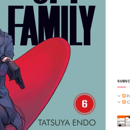
SUBSC
P
C