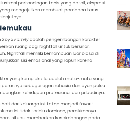
lustrasi pertandingan tenis yang detail, ekspresi
ist yang mengejutkan membuat pembaca terus
elanjutnya.
 Memukau
m
Spy x Family
adalah pengembangan karakter
kan ruang bagi Nightfall untuk bersinar.
, Nightfall memiliki kemampuan luar biasa di
enunjukkan sisi emosional yang rapuh karena
arakter yang kompleks. Ia adalah mata-mata yang
ra perannya sebagai agen rahasia dan ayah palsu
angkan kehidupan profesional dan pribadinya.
ti dari keluarga ini, tetap menjadi favorit
ume ini tidak terlalu dominan, pemikirannya
ahami situasi memberikan keseimbangan pada