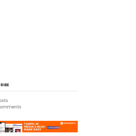
RIBE
osts
omments