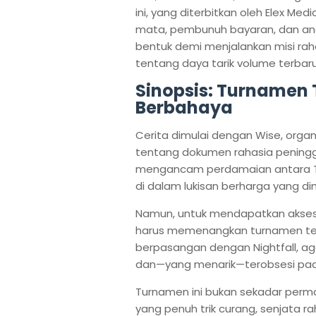
ini, yang diterbitkan oleh Elex M
mata, pembunuh bayaran, dan ana
bentuk demi menjalankan misi rahasi
tentang daya tarik volume terbaru 
Sinopsis: Turnamen 
Berbahaya
Cerita dimulai dengan Wise, organ
tentang dokumen rahasia peningga
mengancam perdamaian antara Ti
di dalam lukisan berharga yang dim
Namun, untuk mendapatkan akses ke 
harus memenangkan turnamen tenis 
berpasangan dengan Nightfall, ag
dan—yang menarik—terobsesi pada
Turnamen ini bukan sekadar perma
yang penuh trik curang, senjata 