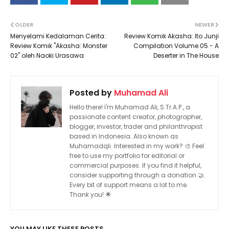
OLDER
NEWER
Menyelami Kedalaman Cerita:
Review Komik Akasha: Ito Junji
Review Komik "Akasha: Monster
Compilation Volume 05 - A
02" oleh Naoki Urasawa
Deserter in The House
Posted by
Muhamad Ali
Hello there! I'm Muhamad Ali, S.Tr.A.P., a
passionate content creator, photographer,
blogger, investor, trader and philanthropist
based in Indonesia. Also known as
Muhamadqli. Interested in my work? 🎨 Feel
free to use my portfolio for editorial or
commercial purposes. If you find it helpful,
consider supporting through a donation 🤝.
Every bit of support means a lot to me.
Thank you! 🌟
YOU MAY LIKE THESE POSTS