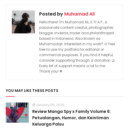
Posted by
Muhamad Ali
Hello there! I'm Muhamad Ali, S.Tr.A.P., a
passionate content creator, photographer,
blogger, investor, trader and philanthropist
based in Indonesia. Also known as
Muhamadqli. Interested in my work? 🎨 Feel
free to use my portfolio for editorial or
commercial purposes. If you find it helpful,
consider supporting through a donation 🤝.
Every bit of support means a lot to me.
Thank you! 🌟
YOU MAY LIKE THESE POSTS
January 06, 2025
Review Manga Spy x Family Volume 6:
Petualangan, Humor, dan Keintiman
Keluarga Palsu