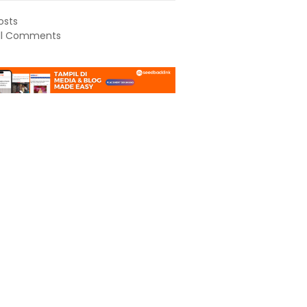
osts
ll Comments