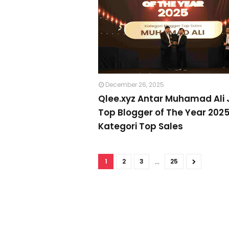
December 26, 2025
Qlee.xyz Antar Muhamad Ali 
Top Blogger of The Year 202
Kategori Top Sales
...
1
2
3
25