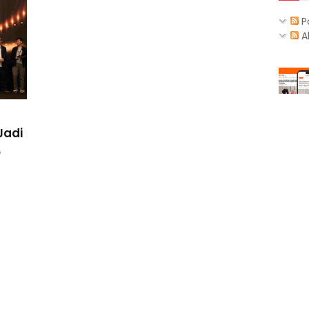
P
A
Jadi
5